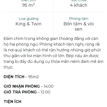
Diện tích
Sức chứa
2
95 m
4 khách
Loại giường
Phòng tắm
King & Twin
Bồn tắm & vòi
sen
Đắm chìm trong không gian thoáng đãng với căn
hộ hai phòng ngủ. Phòng khách tiện nghi, rộng rãi
là nơi quý khách có thể tận hưởng những giờ phút
thư giãn với tivi màn hình cỡ lớn. Bếp nấu ăn được
trang bị đầy đủ dụng cụ thỏa mãn niềm đam mê ẩm
thực.
DIỆN TÍCH
– 95m2
GIỜ NHẬN PHÒNG
– 14:00
GIỜ TRẢ PHÒNG
– 12:00
TIỆN ÍCH