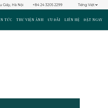
Choose
 Giấy, Hà Nội
+84 24 3205 2299
a
language
IN TỨC
THƯ VIỆN ẢNH
ƯU ĐÃI
LIÊN HỆ
ĐẶT NGAY