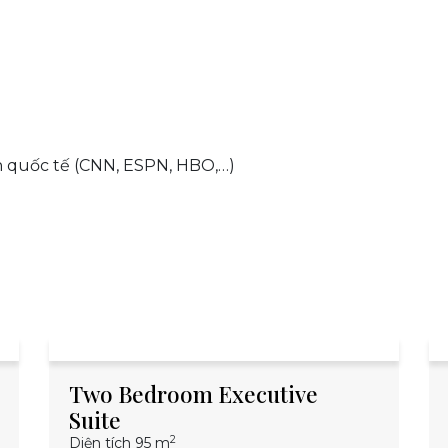
h quốc tế (CNN, ESPN, HBO,…)
Two Bedroom Executive
T
Suite
Pa
2
Diện tích 95 m
Diệ