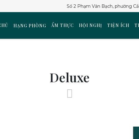
Số 2 Phạm Văn Bạch, phường Cầu
CHỦ
ẨM THỰC
HỘI NGHỊ
TIỆN ÍCH
T
HẠNG PHÒNG
Deluxe