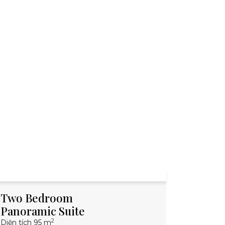
wo Bedroom
Premiu
noramic Suite
Diện tích 45 
2
n tích 95 m