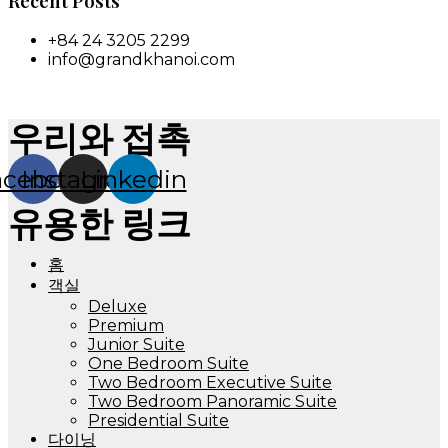
Recent Posts
+84 24 3205 2299
info@grandkhanoi.com
우리와 접촉
acebook
Instagram
Linkedin
유용한 링크
홈
객실
Deluxe
Premium
Junior Suite
One Bedroom Suite
Two Bedroom Executive Suite
Two Bedroom Panoramic Suite
Presidential Suite
다이닝