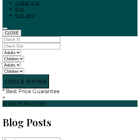
스페셜 오퍼
문의
바로 예약
CLOSE
CHECK ROOMS
* Best Price Guarantee
+
BOOK NOW
CLOSE
Blog Posts