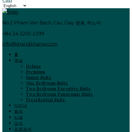
language
Choose
a
language
No.2 Pham Van Bach, Cau Giay 병동, 하노이
+84 24 3205 2299
info@grandkhanoi.com
홈
객실
Deluxe
Premium
Junior Suite
One Bedroom Suite
Two Bedroom Executive Suite
Two Bedroom Panoramic Suite
Presidential Suite
다이닝
회의
시설
소식
프로모션